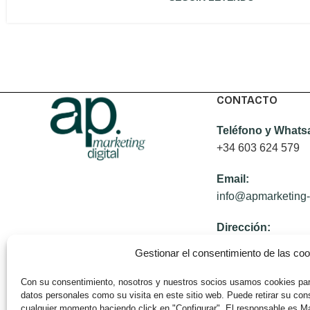
CONTACTO
Teléfono y Whats
+34 603 624 579
Email:
info@apmarketing-
Dirección:
Gestionar el consentimiento de las co
Calle Felipe de Sa
50001 Zaragoza, 
Con su consentimiento, nosotros y nuestros socios usamos cookies par
datos personales como su visita en este sitio web. Puede retirar su co
U.S. Office
cualquier momento haciendo click en "Configurar". El responsable es Ma