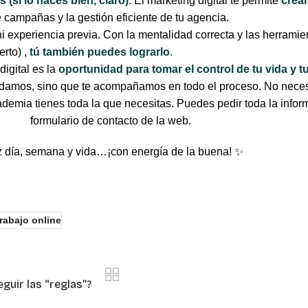
(si lo haces bien, claro)
.
El marketing digital te permite
crear
 campañas y la gestión eficiente de tu agencia.
i experiencia previa. Con la mentalidad correcta y las herram
erto) ,
tú también puedes lograrlo
.
igital es la
oportunidad para tomar el control de tu vida y t
yudamos, sino que te acompañamos en todo el proceso. No neces
demia tienes toda la que necesitas. Puedes pedir toda la infor
formulario de contacto de la web.
z día, semana y vida…¡con energía de la buena! ✨
trabajo online
guir las “reglas”?