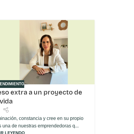
20
OCT
ENDIMIENTO
eso extra a un proyecto de
Crecie
vida
nación, constancia y cree en su propio
Cuando mir
s una de nuestras emprendedoras q...
AP Marke
IR LEYENDO