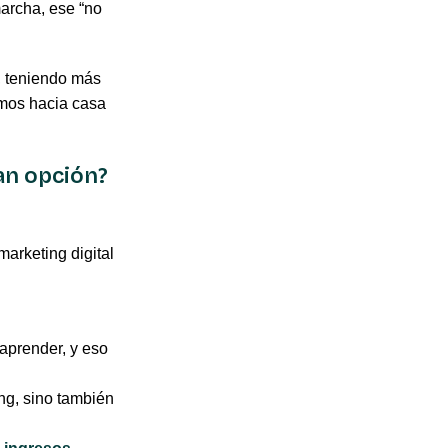
marcha, ese “no
, teniendo más
imos hacia casa
ran opción?
marketing digital
aprender, y eso
ing, sino también
!