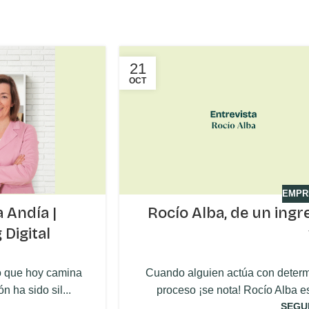
21
OCT
EMPR
 Andía |
Rocío Alba, de un ingr
Digital
o que hoy camina
Cuando alguien actúa con determi
 ha sido sil...
proceso ¡se nota! Rocío Alba e
SEGU