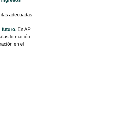
 ingresos
ientas adecuadas
u futuro
.
En AP
itas formación
mación en el