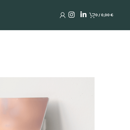
0
/
0,00
€