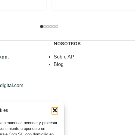
NOSOTROS
app:
Sobre AP
Blog
digital.com
okies
nclemente 25, 4ºD,
España
a almacenar, acceder y procesar
nsentimiento u oponerse en
rale Corp SL, con domicilio en