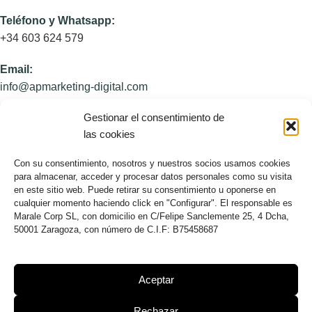
Teléfono y Whatsapp:
+34 603 624 579
Email:
info@apmarketing-digital.com
Gestionar el consentimiento de
Dirección:
las cookies
Calle Felipe de Sanclemente 25, 4ºD, 50001 Zaragoza,
Con su consentimiento, nosotros y nuestros socios usamos cookies
España
para almacenar, acceder y procesar datos personales como su visita
en este sitio web. Puede retirar su consentimiento u oponerse en
U.S. Office
cualquier momento haciendo click en "Configurar". El responsable es
8250 NW 27th Street, Unit 309
Marale Corp SL, con domicilio en C/Felipe Sanclemente 25, 4 Dcha,
50001 Zaragoza, con número de C.I.F: B75458687
Doral, Florida 33122, USA
NOSOTROS
Aceptar
Sobre AP
Rechazar
Blog