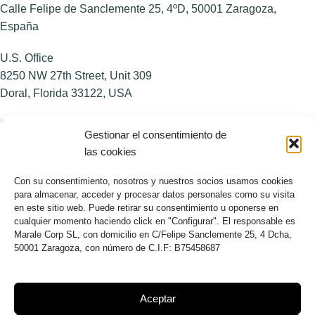
Calle Felipe de Sanclemente 25, 4ºD, 50001 Zaragoza,
España
U.S. Office
8250 NW 27th Street, Unit 309
Doral, Florida 33122, USA
NOSOTROS
Gestionar el consentimiento de
las cookies
Sobre AP
Blog
Con su consentimiento, nosotros y nuestros socios usamos cookies
para almacenar, acceder y procesar datos personales como su visita
MÁS INFORMACIÓN
en este sitio web. Puede retirar su consentimiento u oponerse en
cualquier momento haciendo click en "Configurar". El responsable es
Aviso legal
Marale Corp SL, con domicilio en C/Felipe Sanclemente 25, 4 Dcha,
50001 Zaragoza, con número de C.I.F: B75458687
Política de privacidad
Política de cookies
Términos y condiciones
Aceptar
Web creada por
Agencia Clover