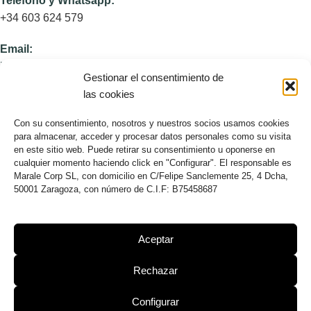
Teléfono y Whatsapp:
+34 603 624 579
Email:
info@apmarketing-digital.com
Gestionar el consentimiento de
las cookies
Dirección:
Con su consentimiento, nosotros y nuestros socios usamos cookies
Calle Felipe de Sanclemente 25, 4ºD, 50001 Zaragoza,
para almacenar, acceder y procesar datos personales como su visita
España
en este sitio web. Puede retirar su consentimiento u oponerse en
cualquier momento haciendo click en "Configurar". El responsable es
Marale Corp SL, con domicilio en C/Felipe Sanclemente 25, 4 Dcha,
U.S. Office
50001 Zaragoza, con número de C.I.F: B75458687
8250 NW 27th Street, Unit 309
Doral, Florida 33122, USA
Aceptar
NOSOTROS
Rechazar
Sobre AP
Blog
1
Configurar